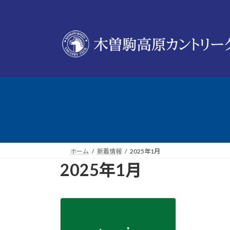
コ
ナ
ン
ビ
テ
ゲ
ン
ー
ツ
シ
へ
ョ
ス
ン
キ
に
ッ
移
プ
動
ホーム
新着情報
2025年1月
2025年1月