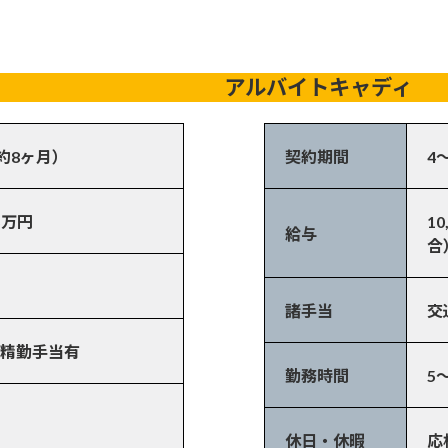
アルバイトキャディ
約8ヶ月）
契約期間
4
5万円
1
給与
合
諸手当
交
精勤手当有
勤務時間
5
休日・休暇
応