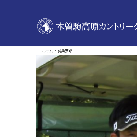
コ
ナ
ン
ビ
テ
ゲ
ン
ー
ツ
シ
へ
ョ
ス
ン
ホーム
募集要項
キ
に
ッ
移
プ
動