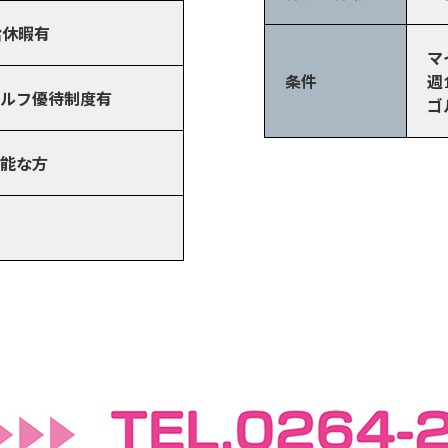
給休暇有
マ
条件
週
ルフ優待制度有
ゴ
能な方