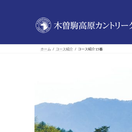
コ
ナ
ン
ビ
テ
ゲ
ン
ー
ツ
シ
へ
ョ
ス
ン
ホーム
コース紹介
コース紹介15番
キ
に
ッ
移
プ
動