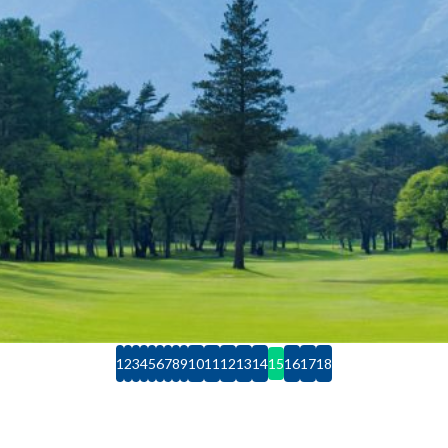
1
2
3
4
5
6
7
8
9
10
11
12
13
14
15
16
17
18