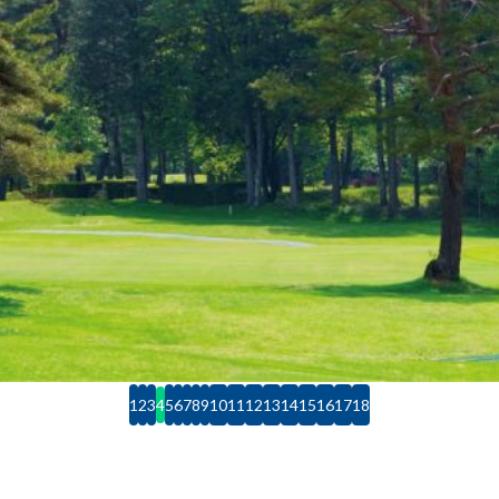
1
2
3
4
5
6
7
8
9
10
11
12
13
14
15
16
17
18