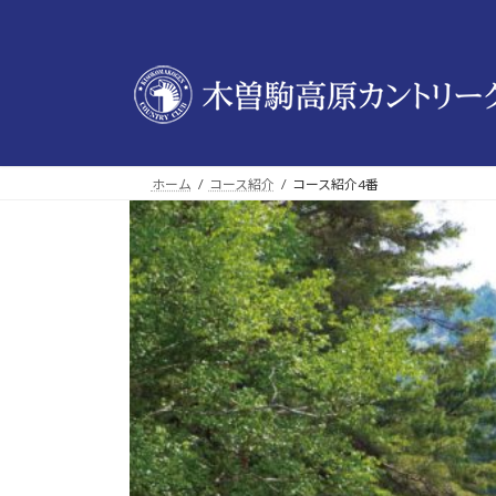
コ
ナ
ン
ビ
テ
ゲ
ン
ー
ツ
シ
へ
ョ
ス
ン
ホーム
コース紹介
コース紹介4番
キ
に
ッ
移
プ
動