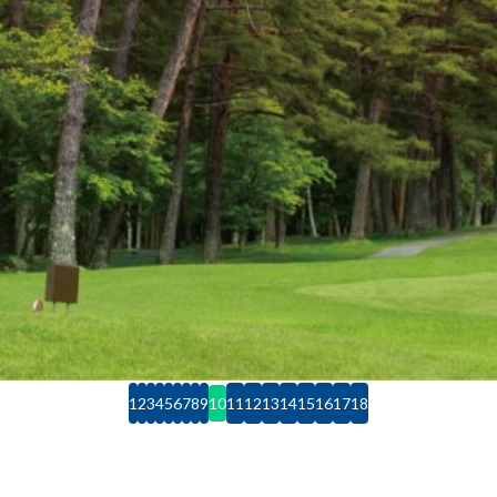
1
2
3
4
5
6
7
8
9
10
11
12
13
14
15
16
17
18