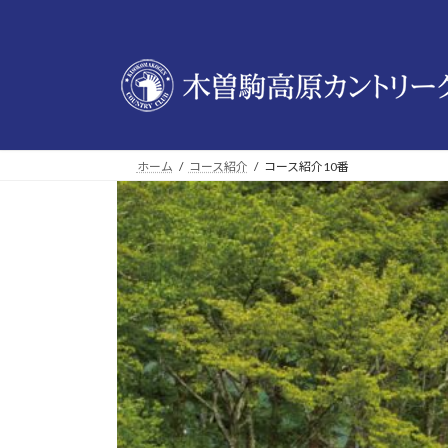
コ
ナ
ン
ビ
テ
ゲ
ン
ー
ツ
シ
へ
ョ
ス
ン
ホーム
コース紹介
コース紹介10番
キ
に
ッ
移
プ
動