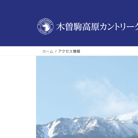
コ
ナ
ン
ビ
テ
ゲ
ン
ー
ツ
シ
へ
ョ
ス
ン
ホーム
アクセス情報
キ
に
ッ
移
プ
動