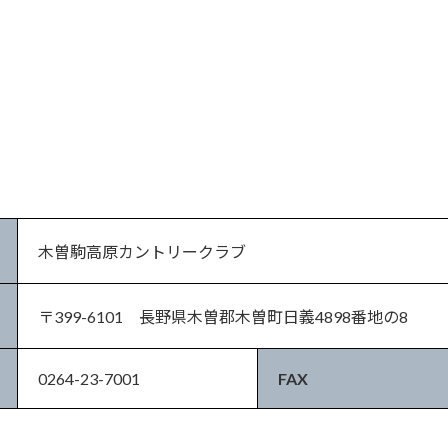
木曽駒高原カントリークラブ
〒399-6101 長野県木曽郡木曽町日義4898番地の8
0264-23-7001
FAX