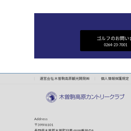
ゴルフのお問い
0264-23-7001
運営会社 木曽駒高原観光開発㈱
個人情報保護規定
Address
〒399/6101
長野県木曽郡木曽町日義4898番地の8