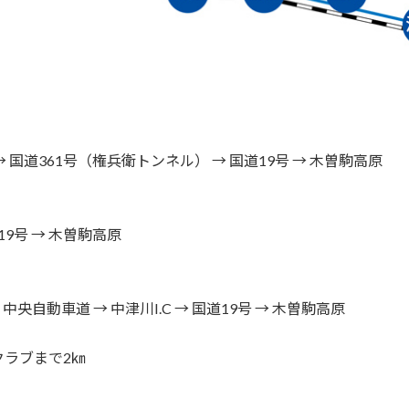
 → 国道361号（権兵衛トンネル） → 国道19号 → 木曽駒高原
道19号 → 木曽駒高原
 中央自動車道 → 中津川I.C → 国道19号 → 木曽駒高原
ラブまで2㎞