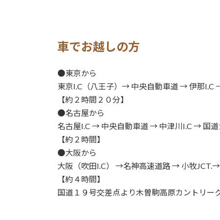
車でお越しの方
●東京から
東京I.C（八王子）→ 中央自動車道 → 伊那I.C
【約２時間２０分】
●名古屋から
名古屋I.C → 中央自動車道 → 中津川I.C → 国
【約２時間】
●大阪から
大阪（吹田I.C） →名神高速道路 → 小牧JCT.→
【約４時間】
国道１９号交差点より木曽駒高原カントリーク