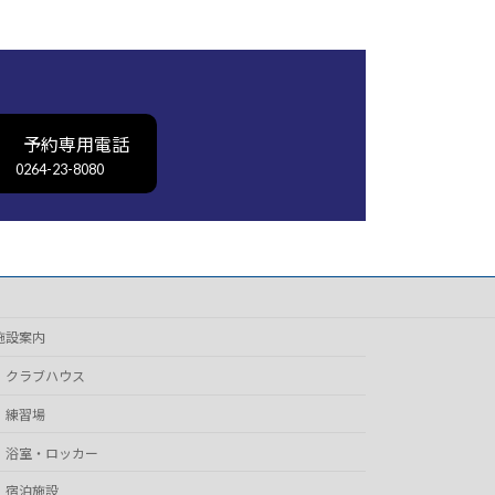
予約専用電話
0264-23-8080
施設案内
クラブハウス
練習場
浴室・ロッカー
宿泊施設